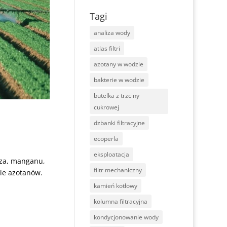
Tagi
analiza wody
atlas filtri
azotany w wodzie
bakterie w wodzie
butelka z trzciny
cukrowej
dzbanki filtracyjne
ecoperla
eksploatacja
aza, manganu,
filtr mechaniczny
zie azotanów.
kamień kotłowy
kolumna filtracyjna
kondycjonowanie wody