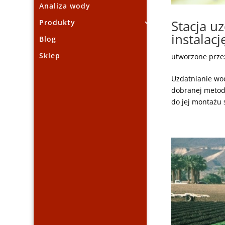
Analiza wody
Stacja u
Produkty
instalacj
Blog
Sklep
utworzone prz
Uzdatnianie wo
dobranej metody
do jej montażu s