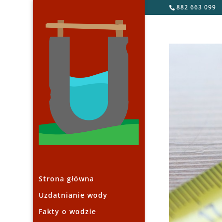
882 663 099
Strona główna
Uzdatnianie wody
Fakty o wodzie