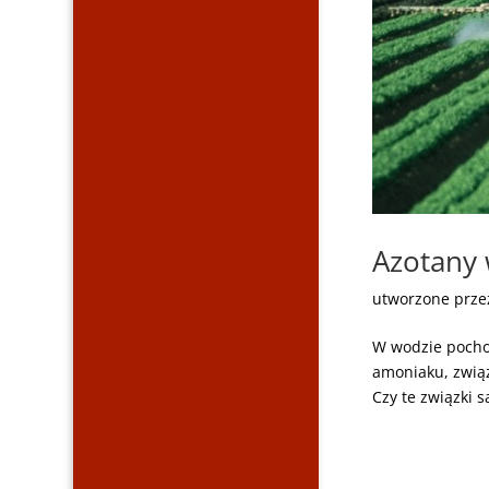
Azotany 
utworzone prz
W wodzie pocho
amoniaku, związ
Czy te związki s