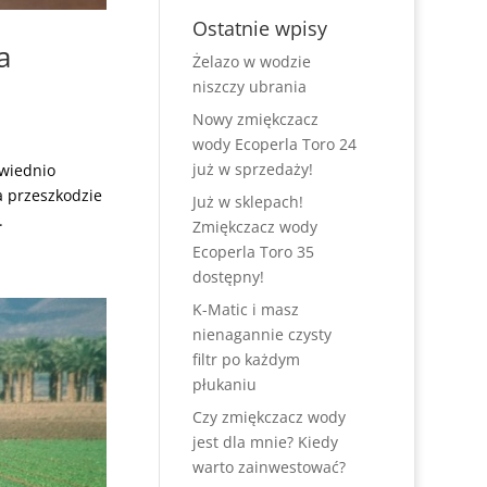
Ostatnie wpisy
a
Żelazo w wodzie
niszczy ubrania
Nowy zmiękczacz
wody Ecoperla Toro 24
już w sprzedaży!
owiednio
a przeszkodzie
Już w sklepach!
.
Zmiękczacz wody
Ecoperla Toro 35
dostępny!
K-Matic i masz
nienagannie czysty
filtr po każdym
płukaniu
Czy zmiękczacz wody
jest dla mnie? Kiedy
warto zainwestować?