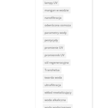
lampy UV
mangan w wodzie
nanofiltracja
odwrócona osmoza
parametry wody
pestycydy
promienie UV
promiennik UV
sól regeneracyjna
Transhelsa
twarda woda
ultrafiltracja
wkład rewitalizujący
woda alkaliczna
woda wodociągowa