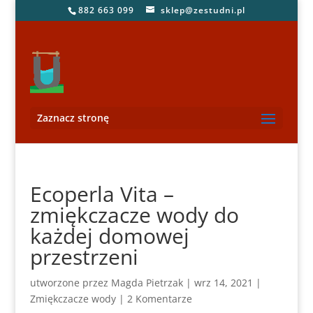
882 663 099
sklep@zestudni.pl
Zaznacz stronę
Ecoperla Vita –
zmiękczacze wody do
każdej domowej
przestrzeni
utworzone przez
Magda Pietrzak
|
wrz 14, 2021
|
Zmiękczacze wody
|
2 Komentarze