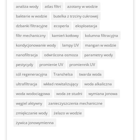
analiza wody
atlas filtri
azotany w wodzie
bakterie w wodzie
butelka z trzciny cukrowej
dzbanki filtracyjne
ecoperla
eksploatacja
filtr mechaniczny
kamień kotłowy
kolumna filtracyjna
kondycjonowanie wody
lampy UV
mangan w wodzie
nanofiltracja
odwrócona osmoza
parametry wody
pestycydy
promienie UV
promiennik UV
sól regeneracyjna
Transhelsa
twarda woda
ultrafiltracja
wkład rewitalizujący
woda alkaliczna
woda wodociągowa
woda ze studni
wymiana jonowa
węgiel aktywny
zanieczyszczenia mechaniczne
zmiękczanie wody
żelazo w wodzie
żywica jonowymienna