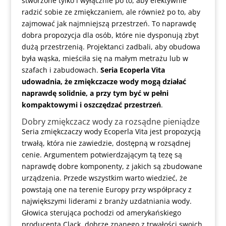
stworzone tylko i wyłącznie po to, aby efektywnie
radzić sobie ze zmiękczaniem, ale również po to, aby
zajmować jak najmniejszą przestrzeń. To naprawdę
dobra propozycja dla osób, które nie dysponują zbyt
dużą przestrzenią. Projektanci zadbali, aby obudowa
była wąska, mieściła się na małym metrażu lub w
szafach i zabudowach.
Seria Ecoperla Vita
udowadnia, że zmiękczacze wody mogą działać
naprawdę solidnie, a przy tym być w pełni
kompaktowymi i oszczędzać przestrzeń
.
Dobry zmiękczacz wody za rozsądne pieniądze
Seria zmiękczaczy wody Ecoperla Vita jest propozycją
trwałą, która nie zawiedzie, dostępną w rozsądnej
cenie. Argumentem potwierdzającym tą tezę są
naprawdę dobre komponenty, z jakich są zbudowane
urządzenia. Przede wszystkim warto wiedzieć, że
powstają one na terenie Europy przy współpracy z
największymi liderami z branży uzdatniania wody.
Głowica sterująca pochodzi od amerykańskiego
producenta Clack, dobrze znanego z trwałości swoich